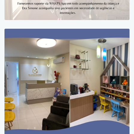
Profissional ímpar, dedicada a cuidar
dos seus pacientes e familiares com
muito amor, sempre atende as
necessidades mesmo estando fora do
seu consultório, isso é muito valioso,
pois nos sentimos acolhidos l.
Paciente
Excelente médica, educada e
atenciosa, profissional inteligente